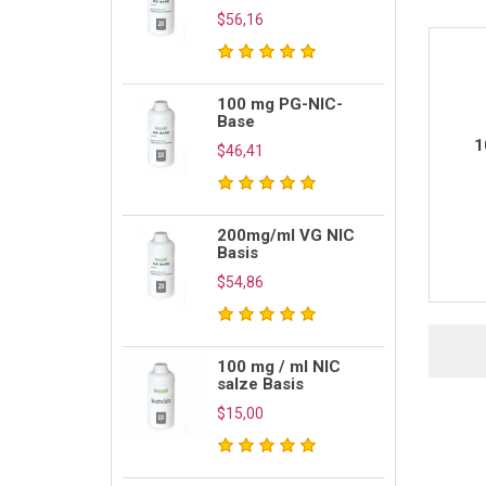
$56,16
100 mg PG-NIC-
Base
1
$46,41
200mg/ml VG NIC
Basis
$54,86
100 mg / ml NIC
salze Basis
$15,00